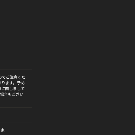
のでご注意くだ
あります。予め
様に関しまして
る場合もござい
軒家」