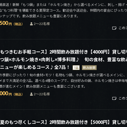
場直送！新鮮「もつ鍋」または「ホルモン焼き」から選べるメインに、刺し・揚げ
な“もつ料理”を堪能できる夏限定コース。歓迎会や送迎会、仲間内の宴会にぴった
ンナップです。飲み放題メニューも豊富にあります。
,500
2～22名様
円（税込）
この
もつきむお手軽コース】2時間飲み放題付き【4000円】貸し切
つ鍋×ホルモン焼き×肉刺し×博多料理♪ 旬の食材、豊富な飲
ニューが楽しめるコース♪全7品！
7品
飲み放題
の季節にぴったり！旬の食材×モツ！名物もつ鍋、ホルモン焼きが選べるメインに、
〆まで大満足の全7品。選べる4種のスープで、自分好みの鍋、ホルモン焼きは辛味
酒が進むメイン！飲み放題メニューも豊富にございます。
,000
2～22名様
円（税込）
この
夏のもつ尽くしコース】2時間飲み放題付き【5000円】貸し切