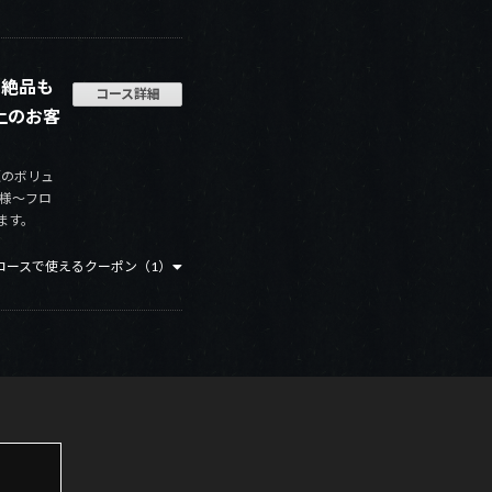
！絶品も
コース詳細
上のお客
題のボリュ
名様～フロ
ます。
コースで使えるクーポン（1）