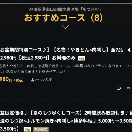
品川駅港南口の路地裏酒場「もつきむ」
おすすめコース（8）
お盆期間特別コース♪】【名物！やきとん×肉刺し】全7品 4,0
2,980円【税込2,980円】お料理のみ
6品
名物！やきとん、肉刺しを堪能できるコース。お料理のみのプランになります！フ
も10名様から承ります！お問合せ下さい！！
,980
2～22名様
円（税込）
この
盆限定価格♪【夏のもつ尽くしコース】2時間飲み放題付き♪
送のもつ鍋×ホルモン焼き×肉刺し×博多料理♪ 5,000円→3,5
3,500円】
8品
飲み放題