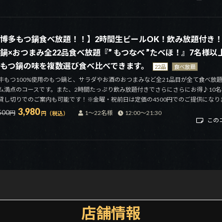
博多もつ鍋食べ放題！！】2時間生ビールOK！飲み放題付き
鍋×おつまみ全22品食べ放題『” もつなべ ”たべほ！』7名様以
もつ鍋の味を複数選び食べ比べできます。
22品
食べ放題
牛もつ100%使用のもつ鍋と、サラダやお酒のおつまみなど全21品目が全て食べ放
ム満点のコースです。また、2時間たっぷり飲み放題付きでさらにさらにお得♪10
貸し切りでのご案内も可能です！※金曜・祝前日は定価の4500円でのご提供になり
3,980
500
円
1～22名様
12:00～21:30
円（税込）
この
店舗情報