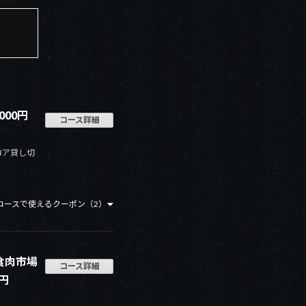
00円
コース詳細
ロア貸し切
コースで使えるクーポン（2）
食肉市場
コース詳細
00円