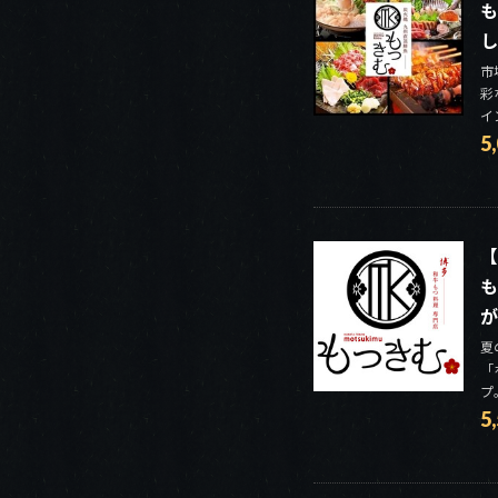
も
し
市
彩
イ
5
【
も
が
夏
「
プ
5