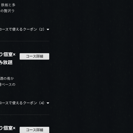
・鉄板と多
りの贅沢ラ
コースで使えるクーポン（2）
り個室×
コース詳細
み放題
酒の肴か
噌ベースの
コースで使えるクーポン（4）
り個室×
コース詳細