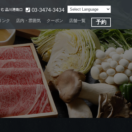
03-3474-3434
きむ 品川港南口
リンク
店内・雰囲気
クーポン
店舗一覧
予約