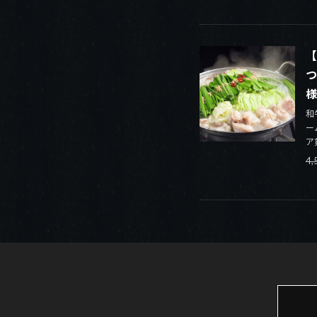
【
つ
様
和
ー
ア
4,