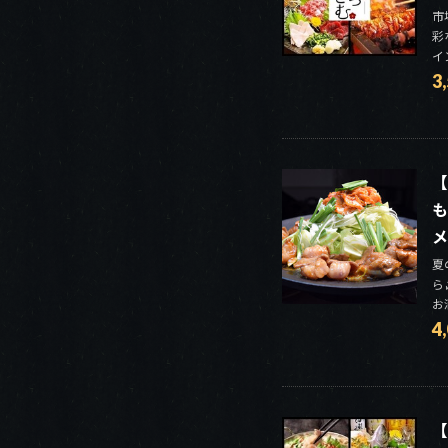
市
彩
イ
3
【
も
メ
夏
ら
お
4
【