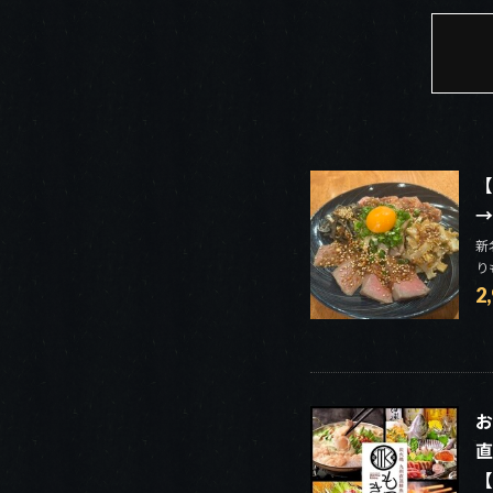
【
→
新
り
2
お
直
【