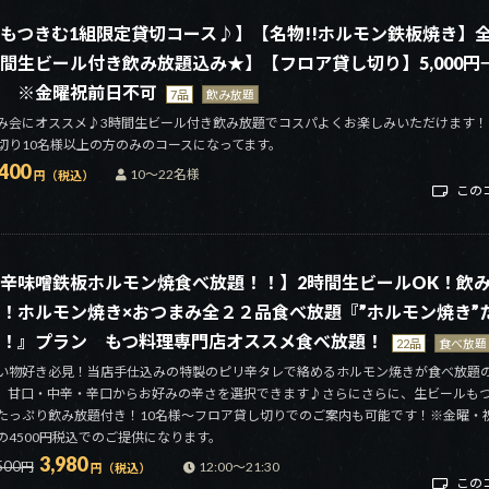
もつきむ1組限定貸切コース♪】【名物!!ホルモン鉄板焼き】全
間生ビール付き飲み放題込み★】【フロア貸し切り】5,000円→4
 ※金曜祝前日不可
7品
飲み放題
み会にオススメ♪3時間生ビール付き飲み放題でコスパよくお楽しみいただけます！
切り10名様以上の方のみのコースになってます。
,400
10～22名様
円（税込）
この
辛味噌鉄板ホルモン焼食べ放題！！】2時間生ビールOK！飲
！ホルモン焼き×おつまみ全２２品食べ放題『”ホルモン焼き”
！』プラン もつ料理専門店オススメ食べ放題！
22品
食べ放題
い物好き必見！当店手仕込みの特製のピリ辛タレで絡めるホルモン焼きが食べ放題
。甘口・中辛・辛口からお好みの辛さを選択できます♪さらにさらに、生ビールもつ
たっぷり飲み放題付き！10名様～フロア貸し切りでのご案内も可能です！※金曜・
の4500円税込でのご提供になります。
3,980
500
円
12:00～21:30
円（税込）
この