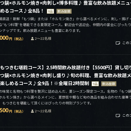
つ鍋×ホルモン焼き×肉刺し×博多料理♪ 豊富な飲み放題メニ
めるコース♪全8品！
8品
飲み放題
場直送！新鮮「もつ鍋」または「ホルモン焼き」から選べるメインに、刺し・揚げ
な“もつ料理”を堪能できる夏限定コース。歓迎会や送迎会、仲間内の宴会にぴった
ンナップです。飲み放題メニューも豊富にあります。
,000
2～22名様
円（税込）
この
もつきむ堪能コース】2.5時間飲み放題付き【5500円】貸し切
つ鍋×ホルモン焼き×肉刺し盛り♪旬の料理、豊富な飲み放題
楽しめるコース♪全9品！※金曜日2時間制
9品
飲み放題
の味覚と名物もつ料理を贅沢に詰め込んだ、夏シーズン限定コース。名物の「もつ
ホルモン焼き」から選べるメインに、夏野菜や鰻など旬の逸品を組み合わせた豪華
。もつきむを堪能して頂くにはぴったりの特別プランです。
,500
2～22名様
円（税込）
この