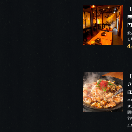
【
時
円
飲
し
4
【
き
ほ
辛
す
間
価
4,