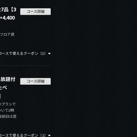
7品【3
コース詳細
,400
フロア貸
コースで使えるクーポン（2）
み放題付
コース詳細
たべ
のプランで
いて2時
祝前日は定
コースで使えるクーポン（1）